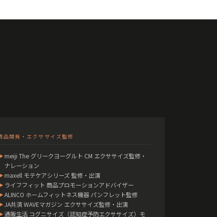
商品開発・エクササイズ監修
▶
meiji The グリークヨーグルト CM エクササイズ監修・
ナレーション
▶
maxell モテケアシリーズ 監修・出演
▶
ライフフィット 商品プロモーションアドバイザー
▶
ALINCO ホームフィットネス機器 パンフレット監修
▶
JA共済 WAVEマガジン エクササイズ監修・出演
▶
通販生活 コグニサイズ（認知症予防エクササイズ）モ