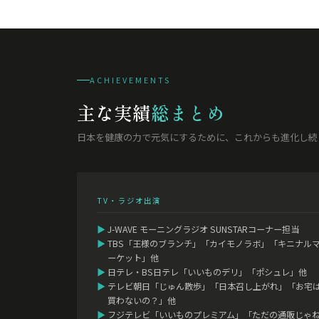
ACHIEVEMENTS
主な実績
総まとめ
日本を健康の力で元気にするために、これからも進化し続
TV・ラジオ出演
▶
J-WAVE モーニングラジオ SUNSTARコーナー担当
▶
TBS「王様のブランチ」「カイモノラボ」「キニナル
ーケット」他
▶
日テレ・BS日テレ「いいものデリ」「ポシュレ」他
▶
テレビ朝日「じゅん散歩」「日本召し上がれ」「お宅
買わないの？」他
▶
フジテレビ「いいものプレミアム」「ただの通販じゃ