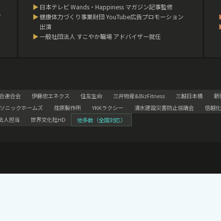
▶
日本テレビ Wands・Happiness マガジン記事監修
パ
▶
健康体力づくり事業財団 YouTube広告プロモーション
出演
▶
一般社団法人 すこやか職場 アドバイザー就任
合連合会
伊藤忠エネクス
住友生命
三井物産&BizFitness
三越日本橋
新
ソニックホームズ
荏原製作所
YKKラクシー
清水建設災害防止協議会
信越化
法人担当
世界文化社HD
他多数（全国対応）