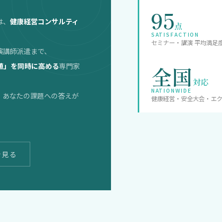
95
は、
健康経営コンサルティ
点
SATISFACTION
セミナー・講演 平均満足
演講師派遣まで、
値」を同時に高める
専門家
全国
対応
NATIONWIDE
、あなたの課題への答えが
健康経営・安全大会・エ
を見る