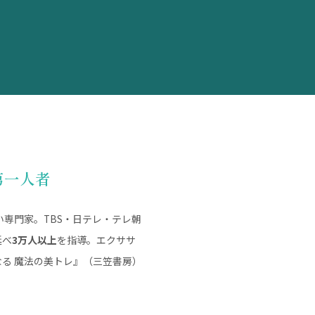
第一人者
専門家。TBS・日テレ・テレ朝
延べ
3万人以上
を指導。エクササ
る 魔法の美トレ』（三笠書房）