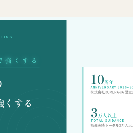
LTING
で強くする
10
り
周年
ANNIVERSARY 2016–2
株式会社RUMERAKIA 設立
強くする
3
万人以上
TOTAL GUIDANCE
指導実績トータル3万人以