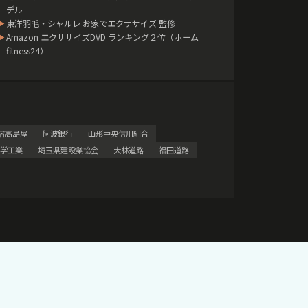
デル
▶
東洋羽毛・シャルレ お家でエクササイズ 監修
▶
Amazon エクササイズDVD ランキング２位（ホーム
fitness24）
宿高島屋
阿波銀行
山形中央信用組合
学工業
埼玉県建設業協会
大林道路
福田道路