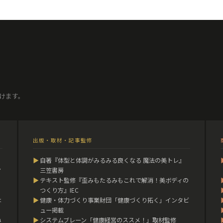
けます。
出版・取材・記事監修
▶
自著『体型と体調がみるみる良くなる 魔法の美トレ』
マ
三笠書房
▶
テキスト監修『歪みもたるみもこれで解消！美ボディの
つくり方』IEC
は
▶
健康・体力づくり事業財団「健康づくり拓く」インタビ
ュー掲載
ね
▶
システムブレーン「健康経営のススメ！」取材監修