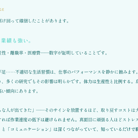
GE
駆け回って確信したことがあります。
、業績も強い。
産性・離職率・医療費——数字が証明していることです。
不足……不適切な生活習慣は、仕事のパフォーマンスを静かに蝕みます
り、多くの研究でもその影響は明らかです。
体力は生産性と比例する。
高い傾向にあります。
ちな人が出てきた」——そのサインを放置するほど、取り戻すコストは
すれば作業速度の低下は避けられません。
真面目に頑張る人ほどストレ
」と「コミュニケーション」は深くつながっていて、知っているだけで