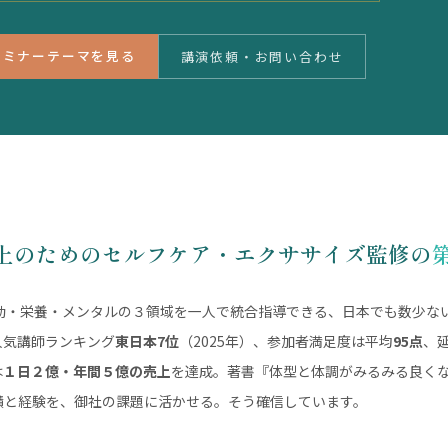
セミナーテーマを見る
講演依頼・お問い合わせ
上のためのセルフケア・エクササイズ監修の
動・栄養・メンタルの３領域を一人で統合指導できる、日本でも数少ない
人気講師ランキング
東日本7位
（2025年）、参加者満足度は平均
95点
、
は
１日２億・年間５億の売上
を達成。著書『体型と体調がみるみる良くな
績と経験を、御社の課題に活かせる。そう確信しています。