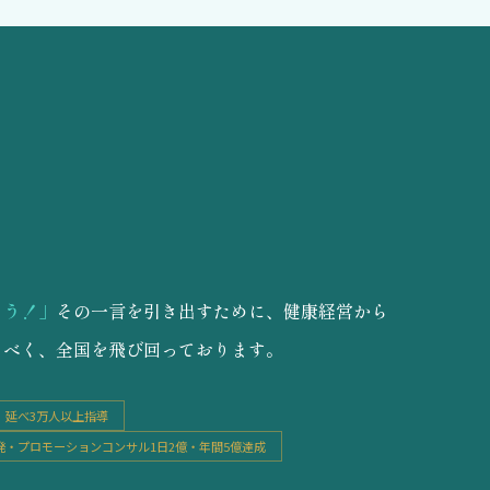
。
よう！」
その一言を引き出すために、健康経営から
るべく、全国を飛び回っております。
延べ3万人以上指導
開発・プロモーションコンサル
1日2億・年間5億達成