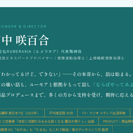
OUNDER & DIRECTOR
中 咲百合
会社RUMERAKIA（ルメラキア）代表取締役
経営エキスパートアドバイザー｜健康運動指導士｜上級睡眠健康指導士
「わかってるけど、できない」——その本音から、話は始まる
耳の痛い話も、ユーモアと根拠をもって話し
「ならばやってみ
商品プロデュースまで、多くの方から支持を受け、期待に応え
講師 東日本7位（2025年）
平均満足度 95点
TV・ラジオ メディア出演多数
書 三笠書房「体型と体調がみるみる良くなる 魔法の美トレ」出版
PRODUCT｜商品
信教育 IEC「ゆがみ」も「たるみ」もこれで解消！
美ボディのつくり方 監修