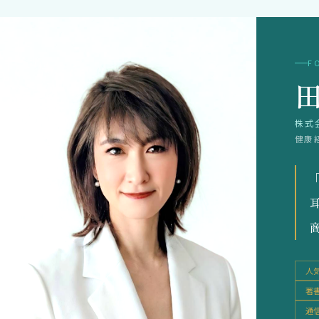
F
田
株式
健康
人気
著
通