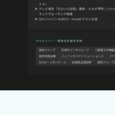
ぇよ」
▶
テレビ東京「なないろ日和」骨育・メタボ予防 / ジャ
ネットウォーキング指導
▶
QVCジャパン ALINCO・maxell ゲスト出演
主なセミナー・健康経営講演実績
東急グループ
日清オイリオグループ
三菱重工労働組
東京信用金庫
バッファローITソリューションズ
パナ
AEON・イオンモール
秋田県五城目町
東急グループ